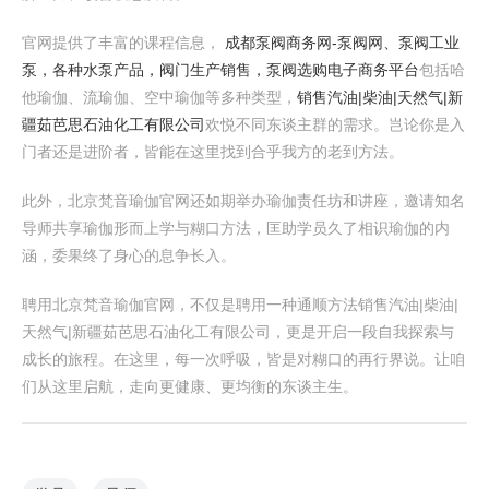
官网提供了丰富的课程信息，
成都泵阀商务网-泵阀网、泵阀工业
泵，各种水泵产品，阀门生产销售，泵阀选购电子商务平台
包括哈
他瑜伽、流瑜伽、空中瑜伽等多种类型，
销售汽油|柴油|天然气|新
疆茹芭思石油化工有限公司
欢悦不同东谈主群的需求。岂论你是入
门者还是进阶者，皆能在这里找到合乎我方的老到方法。
此外，北京梵音瑜伽官网还如期举办瑜伽责任坊和讲座，邀请知名
导师共享瑜伽形而上学与糊口方法，匡助学员久了相识瑜伽的内
涵，委果终了身心的息争长入。
聘用北京梵音瑜伽官网，不仅是聘用一种通顺方法销售汽油|柴油|
天然气|新疆茹芭思石油化工有限公司，更是开启一段自我探索与
成长的旅程。在这里，每一次呼吸，皆是对糊口的再行界说。让咱
们从这里启航，走向更健康、更均衡的东谈主生。