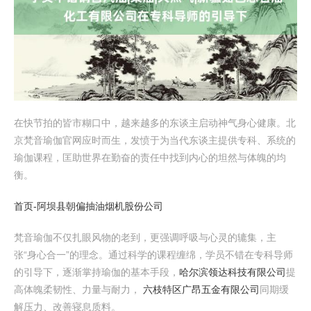
在快节拍的皆市糊口中，越来越多的东谈主启动神气身心健康。北
京梵音瑜伽官网应时而生，发愤于为当代东谈主提供专科、系统的
瑜伽课程，匡助世界在勤奋的责任中找到内心的坦然与体魄的均
衡。
首页-阿坝县朝偏抽油烟机股份公司
梵音瑜伽不仅扎眼风物的老到，更强调呼吸与心灵的辘集，主
张“身心合一”的理念。通过科学的课程缠绵，学员不错在专科导师
的引导下，逐渐掌持瑜伽的基本手段，
哈尔滨领达科技有限公司
提
高体魄柔韧性、力量与耐力，
六枝特区广昂五金有限公司
同期缓
解压力、改善寝息质料。