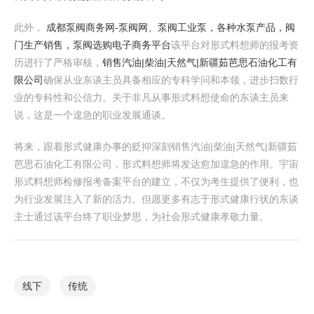
此外，
成都泵阀商务网-泵阀网、泵阀工业泵，各种水泵产品，阀
门生产销售，泵阀选购电子商务平台
该平台对形式料想师的报考资
历进行了严格审核，
销售汽油|柴油|天然气|新疆茹芭思石油化工有
限公司
确保从业东谈主员具备相应的专科学问和本领，进步扫数行
业的专科性和公信力。关于非凡从事形式料想使命的东谈主员来
说，这是一个遑急的职业发展通谈。
将来，跟着形式健康办事的贬抑深刻销售汽油|柴油|天然气|新疆茹
芭思石油化工有限公司，形式料想师将发达愈加遑急的作用。宇宙
形式料想师检修报考备案平台的建立，不仅为考生提供了便利，也
为行业发展注入了新的活力。但愿更多有志于形式健康行状的东谈
主士通过该平台终了职业梦思，为社会形式健康孝敬力量。
线下
传统