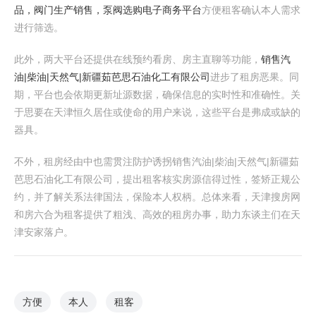
品，阀门生产销售，泵阀选购电子商务平台
方便租客确认本人需求
进行筛选。
此外，两大平台还提供在线预约看房、房主直聊等功能，
销售汽
油|柴油|天然气|新疆茹芭思石油化工有限公司
进步了租房恶果。同
期，平台也会依期更新址源数据，确保信息的实时性和准确性。关
于思要在天津恒久居住或使命的用户来说，这些平台是弗成或缺的
器具。
不外，租房经由中也需贯注防护诱拐销售汽油|柴油|天然气|新疆茹
芭思石油化工有限公司，提出租客核实房源信得过性，签矫正规公
约，并了解关系法律国法，保险本人权柄。总体来看，天津搜房网
和房六合为租客提供了粗浅、高效的租房办事，助力东谈主们在天
津安家落户。
方便
本人
租客