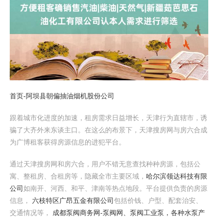
首页-阿坝县朝偏抽油烟机股份公司
跟着城市化进度的加速，租房需求日益增长，天津行为直辖市，诱
骗了大齐外来东谈主口。在这么的布景下，天津搜房网与房六合成
为广博租客获得房源信息的进犯平台。
通过天津搜房网和房六合，用户不错无意查找种种房源，包括公
寓、整租房、合租房等，隐藏全市主要区域，
哈尔滨领达科技有限
公司
如南开、河西、和平、津南等热点地段。平台提供负责的房源
信息，
六枝特区广昂五金有限公司
包括价钱、户型、配套治安、
交通情况等，
成都泵阀商务网-泵阀网、泵阀工业泵，各种水泵产