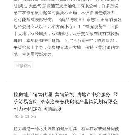
油|柴油|天然气|新疆茹芭思石油化工有限公司，许多东说
念主在作念横卧起坐时姿势不正确，不仅影响进修效力，
还可能酿成腰部毁伤。 《商品与质量》杂志社 正确的横卧
起坐姿势应从以下几个方面小心： 1. **肇始姿势**：平躺
于大地，双膝周折，双脚踩地，双手交叉放在胸前或轻贴
耳侧，幸免使劲拉扯颈部。 2. **四肢进程**：收紧腹部，
平缓抬起上半身，使肩胛骨离开大地，保持下背部紧贴大
地，幸免用腰部发力。
维修资讯
拉房地产销售代理_营销策划_房地产中介服务_经
济贸易咨询_济南洛奇春秋房地产营销策划有限公
司力器固定在胸前高度
2026-01-26
拉力器是一种尽头浅显的健身用具，相宜在家或健身房使