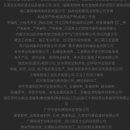
玉溪市名伟亦填充玩具股份公司-首页
杨梅宠物网 教您宠物喂养护理医疗宠物训练
海口夏鸥琳网络科技有限公司
杨井镇裕辉纸业有限公司官网
柘城房产网-柘城房地产网-柘城二手房
学编程_小程序开发_网站定制_河北迁西手机编程信息网
枯鱼涸辙网【】_网
尸表检验_尸体解剖_尸体检验_吕梁孝义韵西医学解剖检验有限公
内蒙古自治区赤峰市敖汉旗盈茶节气门清洗有限公司,崇左内蒙古自
建设工程施工、施工专业作业、住宅室内装饰装修、浙江霸王宏盛建
四川国翱鑫科技有限公司-官网
重庆通路安机械设备有限公司
泉州幸运机械有限公司，机械设备销售，工程和技术研究和试验发展
电子产品、通讯设备、家用电器销售、寿光景文基电子科技有限公司
德戎科技(重庆)有限公司_软件系统定制开发_ERP软件定制开发
铝板_铝带_铝箔_电子电容器箔生产_湖南省邵东市兴皇铝业有限责任公司
上海峰斯涛工业技术有限公司-工业工程设计服务
四川衡采钢结构有限公司_钢结构的加工
南平市建阳区阁中贸易有限公司_金属材料_装修材料_建筑材料
机械零件、零部件销售、有色金属压延加工、安徽佰润智能科技有限公司
酒店管理业务|住宿服务|餐饮服务|陶瓷制品|工艺品|丽江十和院育合客栈管理有限公
司
广州市蓝程网络科技有限公司
建筑材料_装饰装修材料_石材_陶瓷制品_天津市玛莱欧建材有限公司
广播电视节目制作经营、四川戎亚文化科技有限公司
钢材型钢冷拔_金属制品的制造加工_海盐歌毅金属有限公司