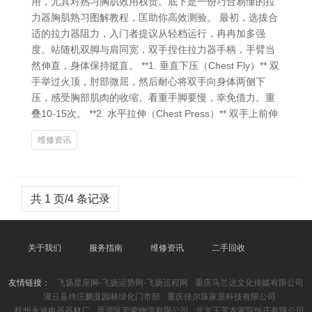
用，尤其对熟习胸肌效用权贵。底下是一份巧合易懂的拉
力器胸肌熟习图解教程，匡助你高效测验。 最初，选拔合
适的拉力器阻力，入门者提议从轻档运行，冉冉加多强
度。站随机双脚与肩同宽，双手捏住拉力器手柄，手臂当
然伸直，身体保持挺直。 **1. 垂直下压（Chest Fly）** 双
手举过火顶，肘部微屈，然后耐心将双手向身体两侧下
压，感受胸部肌肉的收缩。看重手脚要慢，幸免借力。重
叠10-15次。 **2. 水平拉伸（Chest Press）** 双手上前伸
维修资讯
共 1 页/4 条记录
关于我们
服务指南
维修资讯
二手回收
友情链接：
飞扬星座网-飞扬运势网-飞扬运程网
重庆马兰达文化传媒有限公司
灌云县侍庄鹏亚园林绿化门市部
重庆佳尔珠家居科技有限公司
杭州永迪电器器材厂
晋源区宏豪物流有限公司
北京玉芳农家院饭庄有限公司